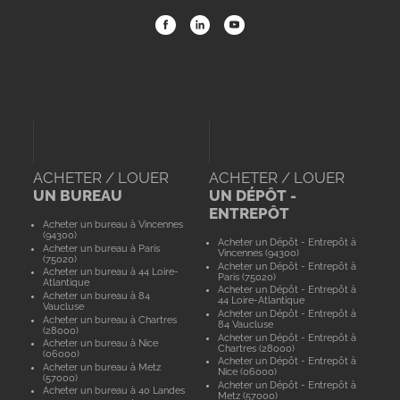
ACHETER / LOUER
ACHETER / LOUER
UN BUREAU
UN DÉPÔT -
ENTREPÔT
Acheter un bureau à Vincennes
(94300)
Acheter un Dépôt - Entrepôt à
Acheter un bureau à Paris
Vincennes (94300)
(75020)
Acheter un Dépôt - Entrepôt à
Acheter un bureau à 44 Loire-
Paris (75020)
Atlantique
Acheter un Dépôt - Entrepôt à
Acheter un bureau à 84
44 Loire-Atlantique
Vaucluse
Acheter un Dépôt - Entrepôt à
Acheter un bureau à Chartres
84 Vaucluse
(28000)
Acheter un Dépôt - Entrepôt à
Acheter un bureau à Nice
Chartres (28000)
(06000)
Acheter un Dépôt - Entrepôt à
Acheter un bureau à Metz
Nice (06000)
(57000)
Acheter un Dépôt - Entrepôt à
Acheter un bureau à 40 Landes
Metz (57000)