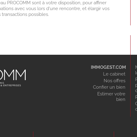
eau PROCOMM sont à votre disposition, pour affiner
ations avec vous lors d'une rencontre, et élargir vos
 transactions possibles.
IMMOGEST.COM
Le cabinet
Nos offres
Confier un bien
Estimer votre
bien