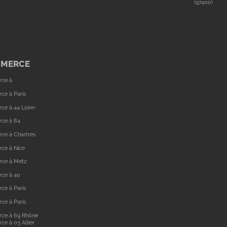
(97400)
MMERCE
rce à
ce à Paris
ce à 44 Loire-
rce à 84
ce à Chartres
ce à Nice
rce à Metz
rce à 40
ce à Paris
ce à Paris
rce à 69 Rhône
e à 03 Allier