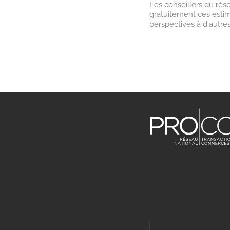
Les conseillers du rés
gratuitement ces estim
perspectives à d'autres