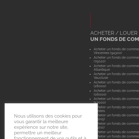
ACHETER / LOUER
UN FONDS DE CO
Acheter un fonds de comme
Vincennes (94300)
Acheter un fonds de commer
(75020)
Acheter un fonds de commer
Atlantique
Acheter un fonds de comme
Vaucluse
Acheter un fonds de commer
(28000)
Acheter un fonds de commer
(06000)
Acheter un fonds de comme
(57000)
Acheter un fonds de comme
Landes
Nous utilisons des cookies pour
Acheter un fonds de commer
(75015)
vous garantir la meilleure
Acheter un fonds de commer
expérience sur notre site,
(75011)
Acheter un fonds de comme
permettre un meilleur
Acheter un fonds de commerc
fonctionnement de vos outils et à