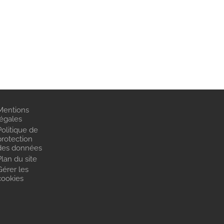
Mentions
légales
Politique de
protection
des données
Plan du site
Gérer les
cookies