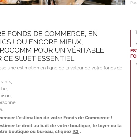
Pos
RE FONDS DE COMMERCE, EN
CS ! OU ENCORE MIEUX,
ROCOMM POUR UN VÉRITABLE
ES
FO
CE SUJET ESSENTIEL.
ose une
estimation
en ligne de la valeur de votre fonds de
rants,
che,
aison,
ersonne,
ne…
encer l'estimation de votre Fonds de Commerce !
estimer le droit au bail de votre boutique, le loyer ou la
otre boutique ou bureau, cliquez
ICI
.