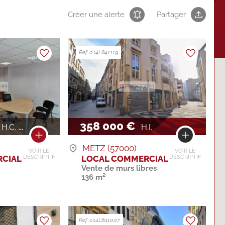
Créer une alerte
Partager
Ref. 014L841119
358 000 €
H.C. / AN
H.I.
METZ (57000)
VOIR LE
VOIR LE
CIAL
LOCAL COMMERCIAL
DESCRIPTIF
DESCRIPTIF
Vente de murs libres
136 m²
Ref. 014L841007