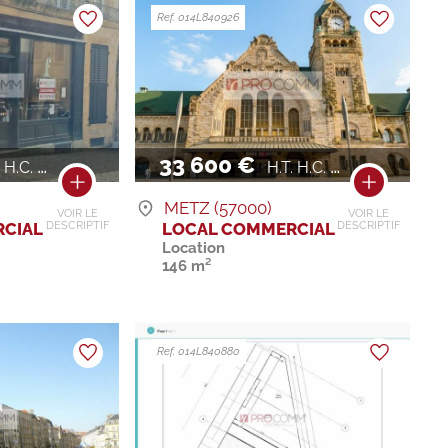
Ref. 014L840926
33 600 €
H.C. / AN
H.T. H.C. / AN
METZ (57000)
VOIR LE
VOIR LE
CIAL
LOCAL COMMERCIAL
DESCRIPTIF
DESCRIPTIF
Location
146 m²
Ref. 014L840880