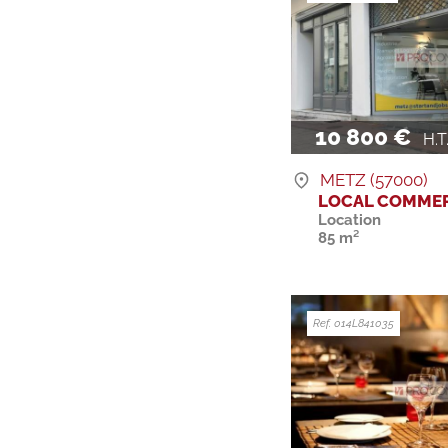
10 800 €
H.T. 
METZ (57000)
LOCAL COMMER
Location
85 m²
Ref. 014L841035