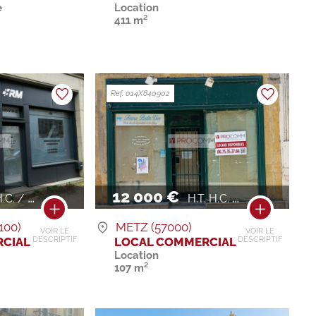
e
Location
411 m²
Ref. 014X840902
12 000 €
.C. / AN
H.T. H.C. / AN
100)
METZ (57000)
VOIR LE
VOIR LE
CIAL
LOCAL COMMERCIAL
DESCRIPTIF
DESCRIPTIF
Location
107 m²