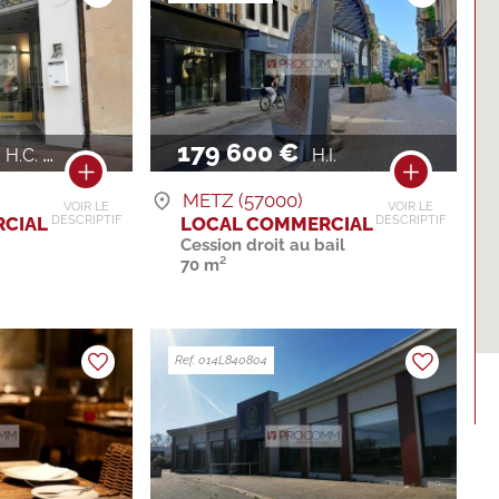
179 600 €
H.C. / AN
H.I.
METZ (57000)
VOIR LE
VOIR LE
CIAL
LOCAL COMMERCIAL
DESCRIPTIF
DESCRIPTIF
Cession droit au bail
70 m²
Ref. 014L840804