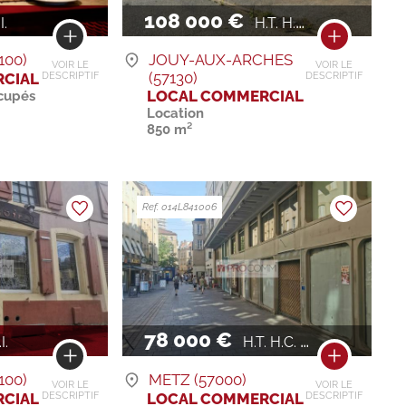
108 000 €
I.
H.T. H.C. / AN
100)
JOUY-AUX-ARCHES
VOIR LE
VOIR LE
(57130)
CIAL
DESCRIPTIF
DESCRIPTIF
LOCAL COMMERCIAL
cupés
Location
850 m²
Ref. 014L841006
78 000 €
I.
H.T. H.C. / AN
100)
METZ (57000)
VOIR LE
VOIR LE
CIAL
LOCAL COMMERCIAL
DESCRIPTIF
DESCRIPTIF