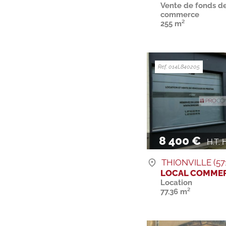
Vente de fonds d
commerce
255 m²
Ref. 014L840205
8 400 €
H.T. H
THIONVILLE (57
LOCAL COMMER
Location
77.36 m²