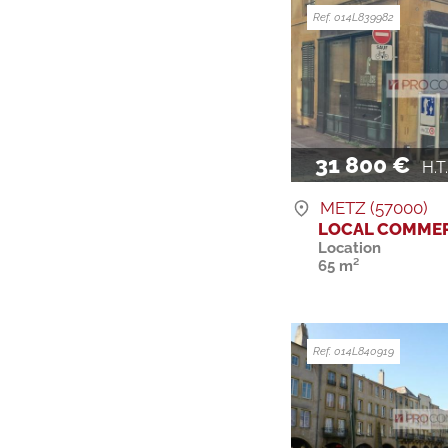
Ref. 014L839982
31 800 €
H.T. 
METZ (57000)
LOCAL COMMER
Location
65 m²
Ref. 014L840919