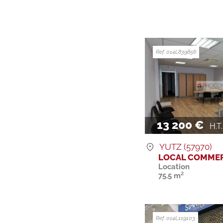
Ref. 014L839856
13 200 €
H.T. 
YUTZ (57970)
LOCAL COMMER
Location
75.5 m²
Ref. 014L119103