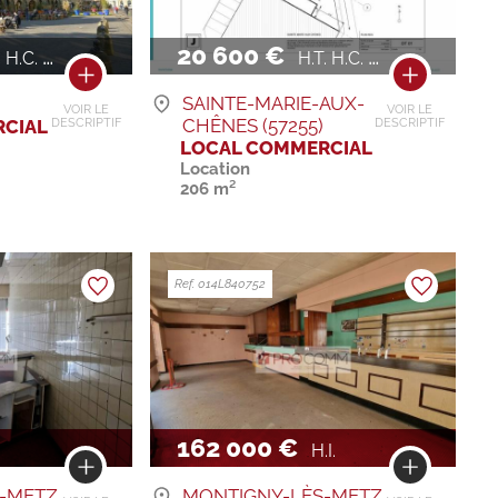
20 600 €
H.C. / AN
H.T. H.C. / AN
SAINTE-MARIE-AUX-
VOIR LE
VOIR LE
CHÊNES (57255)
CIAL
DESCRIPTIF
DESCRIPTIF
LOCAL COMMERCIAL
Location
206 m²
Ref. 014L840752
162 000 €
H.I.
-METZ
MONTIGNY-LÈS-METZ