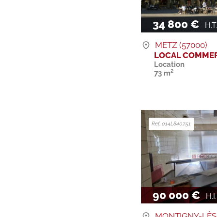
34 800 €
H.T. 
METZ (57000)
LOCAL COMMER
Location
73 m²
Ref. 014L840751
90 000 €
H.I.
MONTIGNY-LÈS