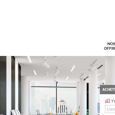
NO
OFFR
ACHET
TY
Loca