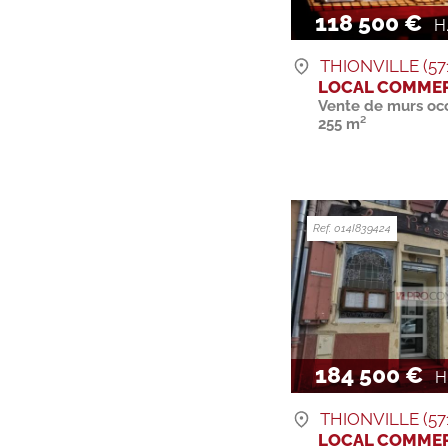
118 500 €
H.
THIONVILLE (57
LOCAL COMMER
Vente de murs oc
255 m²
Ref. 014I839424
184 500 €
H.
THIONVILLE (57
LOCAL COMMER