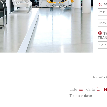
PR
TY
TRAN
Séle
Accueil
>
Liste
Carte
M
Trier par