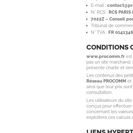
E-mail :
contact@p
N° RCS :
RCS PARIS 
7022Z – Conseil pou
Tribunal de commerc
N° TVA :
FR 014134
CONDITIONS G
www.procomm.fr
est 
pas un site marchand. I
présente charte et s’e
Les contenus des petit
Réseau PROCOMM
et 
ainsi que leur prix so
consultation.
Les utilisateurs du sit
conçus pour effectuer 
concernant les valeurs 
exploitera ces calculs 
LIENS HYPERT