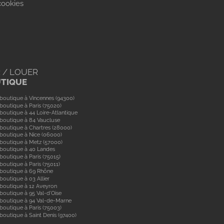
cookies
 / LOUER
UTIQUE
boutique à Vincennes (94300)
boutique à Paris (75020)
boutique à 44 Loire-Atlantique
boutique à 84 Vaucluse
boutique à Chartres (28000)
boutique à Nice (06000)
boutique à Metz (57000)
 boutique à 40 Landes
boutique à Paris (75015)
boutique à Paris (75011)
 boutique à 69 Rhône
boutique à 03 Allier
boutique à 12 Aveyron
boutique à 95 Val-d'Oise
 boutique à 94 Val-de-Marne
boutique à Paris (75003)
boutique à Saint Denis (97400)