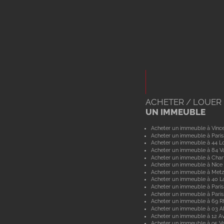
ACHETER / LOUER
UN IMMEUBLE
Acheter un immeuble à Vinc
Acheter un immeuble à Paris
Acheter un immeuble à 44 Lo
Acheter un immeuble à 84 V
Acheter un immeuble à Char
Acheter un immeuble à Nice
Acheter un immeuble à Metz
Acheter un immeuble à 40 L
Acheter un immeuble à Paris
Acheter un immeuble à Paris
Acheter un immeuble à 69 
Acheter un immeuble à 03 Al
Acheter un immeuble à 12 A
Acheter un immeuble à 95 Va