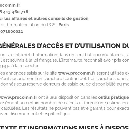
rocomm.fr
B 413 460 718
r les affaires et autres conseils de gestion
e d’immatriculation du RCS :
Paris
6071800021
ÉNÉRALES D’ACCÈS ET D’UTILISATION D
un site internet d’information dans un seul but documentaire et à ti
l est soumis à la loi française. L’internaute reconnaît avoir pris c
ngage à la respecter.
es annonces saisis sur le site
www.procomm.fr
seront utilisés 
n’ont aucunement un caractère contractuel. Les caractéristiques
nt donnés sous réserve d’erreurs de saisie ou de disponibilité au 
e
www.procomm.fr
ont à leur disposition dans les
outils pratiqu
aisément un certain nombre de calculs et fournir une estimation
calculées. Les résultats ne pouvant pas être garantis pour exacts,
avec discernement et esprit critique.
EXTE ET INFORMATIONS MISES À DISPOS