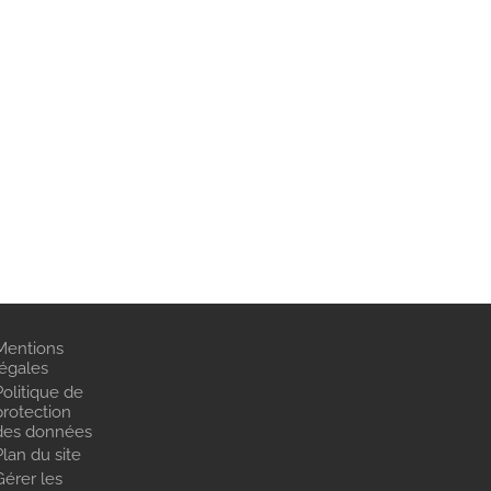
Mentions
légales
Politique de
protection
des données
Plan du site
Gérer les