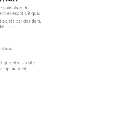
e validation du
nt et esprit critique.
édités par des tiers.
ts sites.
contenu ;
itige entre un site
s, opinions et