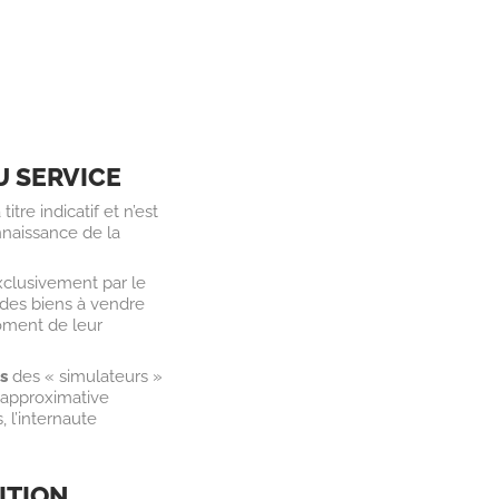
U SERVICE
tre indicatif et n’est
onnaissance de la
exclusivement par le
 des biens à vendre
moment de leur
es
des « simulateurs »
 approximative
 l’internaute
ITION