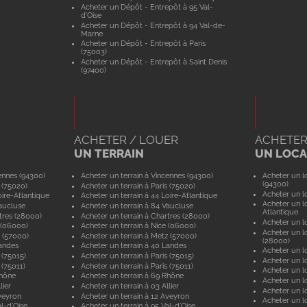
Acheter un Dépôt - Entrepôt à 95 Val-
d'Oise
Acheter un Dépôt - Entrepôt à 94 Val-de-
Marne
Acheter un Dépôt - Entrepôt à Paris
(75003)
Acheter un Dépôt - Entrepôt à Saint Denis
(97400)
ACHETER / LOUER
ACHETER
UN TERRAIN
UN LOCAL
ennes (94300)
Acheter un terrain à Vincennes (94300)
Acheter un lo
(94300)
 (75020)
Acheter un terrain à Paris (75020)
Acheter un lo
ire-Atlantique
Acheter un terrain à 44 Loire-Atlantique
Acheter un lo
aucluse
Acheter un terrain à 84 Vaucluse
Atlantique
tres (28000)
Acheter un terrain à Chartres (28000)
Acheter un lo
 (06000)
Acheter un terrain à Nice (06000)
Acheter un lo
 (57000)
Acheter un terrain à Metz (57000)
(28000)
andes
Acheter un terrain à 40 Landes
Acheter un lo
 (75015)
Acheter un terrain à Paris (75015)
Acheter un lo
 (75011)
Acheter un terrain à Paris (75011)
Acheter un lo
Rhône
Acheter un terrain à 69 Rhône
Acheter un lo
lier
Acheter un terrain à 03 Allier
Acheter un lo
veyron
Acheter un terrain à 12 Aveyron
Acheter un l
l-d'Oise
Acheter un terrain à 95 Val-d'Oise