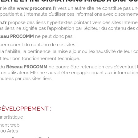
r le site
www.procomm.fr
vers un autre site ne constitue pas un
ppartient à l’internaute d’utiliser ces informations avec discerneme
.fr
propose des liens hypertextes pointant vers des sites Internet 
 liens ne signifie pas l’approbation par l’éditeur du contenu des di
seau PROCOMM
ne peut donc pas :
 permanent du contenu de ces sites ;
, la fiabilité, la pertinence, la mise à jour ou l’exhaustivité de leur 
et leur bon fonctionnement technique.
 du
Réseau PROCOMM
ne pourra être retenue en cas d’éventuel l
t un utilisateur. Elle ne saurait être engagée quant aux information
ées par des sites tiers.
DÉVELOPPEMENT :
r artistique
ment web
200 Arles