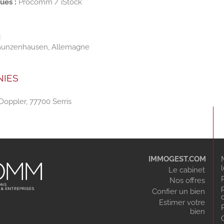
ues :
Procomm / iStock
H
10 Gunzenhausen, Allemagne
NIES
 Doppler, 77700 Serris
IMMOGEST.COM
Le cabinet
Nos offres
Confier un bien
Estimer votre
bien