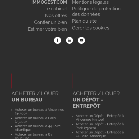
IMMOGEST.COM
Mentions légales
Le cabinet
Politique de protection
des données
Nos offres
Plan du site
Confier un bien
Gérer les cookies
Estimer votre bien
ACHETER / LOUER
ACHETER / LOUER
UN BUREAU
UN DÉPÔT -
ENTREPÔT
Acheter un bureau à Vincennes
(94300)
Acheter un Dépôt - Entrepôt à
Acheter un bureau à Paris
Vincennes (94300)
(75020)
Acheter un Dépôt - Entrepôt à
Acheter un bureau à 44 Loire-
Paris (75020)
Atlantique
Acheter un Dépôt - Entrepôt à
Acheter un bureau à 84
44 Loire-Atlantique
Vaucluse