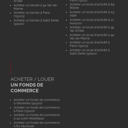
Paris (75011)
d'Oise
Acheter un local d'activité à 69
Acheter un terrain à 94 Val-de-
Rhône
Marne
Acheter un local d'activité à 03
Acheter un terrain à Paris
Allier
(75003)
Acheter un local d'activité à 12
Acheter un terrain à Saint Denis
Aveyron
(97400)
Acheter un local d'activité à 95
Val-d'Oise
Acheter un local d'activité à 94
Val-de-Marne
Acheter un local d'activité à
Paris (75003)
Acheter un local d'activité à
Saint Denis (97400)
ACHETER / LOUER
UN FONDS DE
COMMERCE
Acheter un fonds de commerce
à Vincennes (94300)
Acheter un fonds de commerce
à Paris (75020)
Acheter un fonds de commerce
à 44 Loire-Atlantique
Acheter un fonds de commerce
à 84 Vaucluse