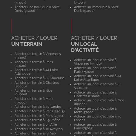
(75003)
(75003)
Acheter une boutique à Saint
Acheter un immeuble à Saint
Denis (97400)
Denis (97400)
ACHETER / LOUER
ACHETER / LOUER
UN TERRAIN
UN LOCAL
D'ACTIVITÉ
Acheter un terrain à Vincennes
(94300)
Acheter un local d'activité à
Acheter un terrain à Paris
Vincennes (94300)
(75020)
Acheter un local d'activité à
Acheter un terrain à 44 Loire-
Paris (75020)
Atlantique
Acheter un local d'activité à 44
Acheter un terrain à 84 Vaucluse
Loire-Atlantique
Acheter un terrain à Chartres
Acheter un local d'activité à 84
(28000)
Vaucluse
Acheter un terrain à Nice
Acheter un local d'activité à
(06000)
Chartres (28000)
Acheter un terrain à Metz
Acheter un local d'activité à Nice
(57000)
(06000)
Acheter un terrain à 40 Landes
Acheter un local d'activité à
Acheter un terrain à Paris (75015)
Metz (57000)
Acheter un terrain à Paris (75011)
Acheter un local d'activité à 40
Acheter un terrain à 69 Rhône
Landes
Acheter un terrain à 03 Allier
Acheter un local d'activité à
Paris (75015)
Acheter un terrain à 12 Aveyron
Acheter un local d'activité à
Acheter un terrain à 95 Val-