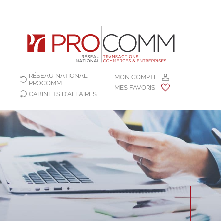
RÉSEAU NATIONAL
MON COMPTE
PROCOMM
MES FAVORIS
CABINETS D'AFFAIRES