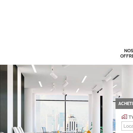
NO
OFFR
ACHET
TY
Loca