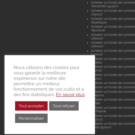
Acheter un fonds de comme
Vincennes (94300)
Acheter un fonds de commer
(75020)
Acheter un fonds de commer
Atlantique
Acheter un fonds de comme
Vaucluse
Acheter un fonds de commer
(28000)
Acheter un fonds de commer
(06000)
Acheter un fonds de comme
(57000)
Acheter un fonds de comme
Landes
Nous utilisons des cookies pour
Acheter un fonds de commer
(75015)
vous garantir la meilleure
Acheter un fonds de commer
expérience sur notre site,
(75011)
Acheter un fonds de comme
permettre un meilleur
Acheter un fonds de commerc
fonctionnement de vos outils et à
Acheter un fonds de commer
des fins statistiques.
En savoir plus
Aveyron
Acheter un fonds de commer
d'Oise
Tout accepter
Tout refuser
Acheter un fonds de commer
de-Marne
Acheter un fonds de commer
Personnaliser
(75003)
Acheter un fonds de commer
Denis (97400)