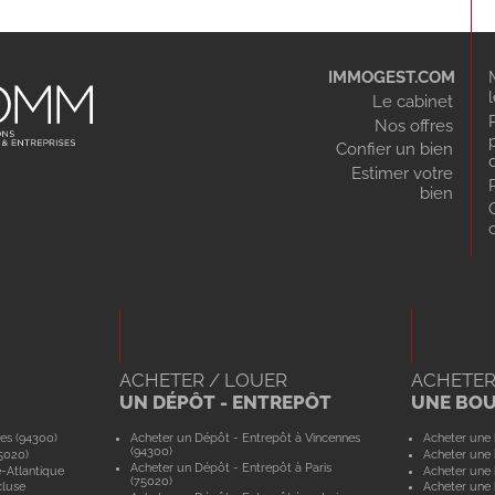
IMMOGEST.COM
Le cabinet
Nos offres
Confier un bien
Estimer votre
bien
ACHETER / LOUER
ACHETER
UN DÉPÔT - ENTREPÔT
UNE BO
es (94300)
Acheter un Dépôt - Entrepôt à Vincennes
Acheter une 
(94300)
5020)
Acheter une 
Acheter un Dépôt - Entrepôt à Paris
e-Atlantique
Acheter une 
(75020)
cluse
Acheter une 