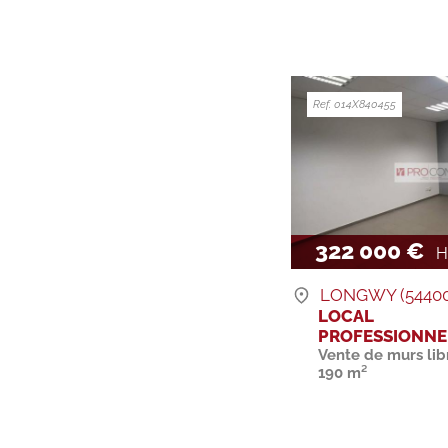
Ref. 014X840455
322 000 €
H.
LONGWY (54400
LOCAL
PROFESSIONNE
Vente de murs lib
190 m²