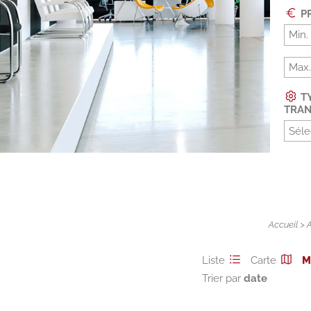
PR
TY
TRAN
Séle
Accueil
>
Liste
Carte
M
Trier par