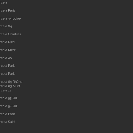
rce à
ce à Paris
ce à 44 Loire-
rce à 84
ce à Chartres
ce à Nice
rce à Metz
rce à 40
ce à Paris
ce à Paris
rce à 69 Rhône
e à 03 Allier
ce à 12
ce à 95 Val-
ce à 94 Val-
ce à Paris
ce à Saint