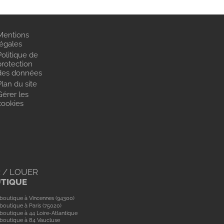
Mentions
légales
Politique de
protection
des données
Plan du site
Gérer les
cookies
 / LOUER
UTIQUE
boutique à Vincennes (94300)
boutique à Paris (75020)
boutique à 44 Loire-Atlantique
boutique à 84 Vaucluse