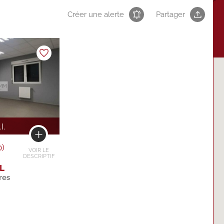
Créer une alerte
Partager
I.
)
VOIR LE
DESCRIPTIF
L
res