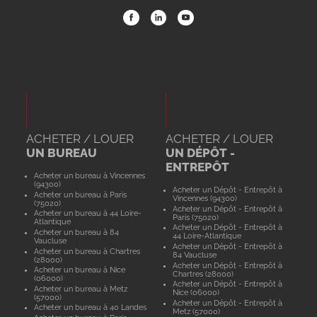
ACHETER / LOUER
ACHETER / LOUER
UN BUREAU
UN DÉPÔT -
ENTREPÔT
Acheter un bureau à Vincennes
(94300)
Acheter un Dépôt - Entrepôt à
Acheter un bureau à Paris
Vincennes (94300)
(75020)
Acheter un Dépôt - Entrepôt à
Acheter un bureau à 44 Loire-
Paris (75020)
Atlantique
Acheter un Dépôt - Entrepôt à
Acheter un bureau à 84
44 Loire-Atlantique
Vaucluse
Acheter un Dépôt - Entrepôt à
Acheter un bureau à Chartres
84 Vaucluse
(28000)
Acheter un Dépôt - Entrepôt à
Acheter un bureau à Nice
Chartres (28000)
(06000)
Acheter un Dépôt - Entrepôt à
Acheter un bureau à Metz
Nice (06000)
(57000)
Acheter un Dépôt - Entrepôt à
Acheter un bureau à 40 Landes
Metz (57000)