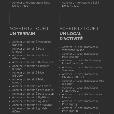
Acheter une boutique à Saint
Acheter un immeuble à Saint
Denis (97400)
Denis (97400)
ACHETER / LOUER
ACHETER / LOUER
UN TERRAIN
UN LOCAL
D'ACTIVITÉ
Acheter un terrain à Vincennes
(94300)
Acheter un local d'activité à
Acheter un terrain à Paris
Vincennes (94300)
(75020)
Acheter un local d'activité à
Acheter un terrain à 44 Loire-
Paris (75020)
Atlantique
Acheter un local d'activité à 44
Acheter un terrain à 84 Vaucluse
Loire-Atlantique
Acheter un terrain à Chartres
Acheter un local d'activité à 84
(28000)
Vaucluse
Acheter un terrain à Nice
Acheter un local d'activité à
(06000)
Chartres (28000)
Acheter un terrain à Metz
Acheter un local d'activité à Nice
(57000)
(06000)
Acheter un terrain à 40 Landes
Acheter un local d'activité à
Acheter un terrain à Paris (75015)
Metz (57000)
Acheter un terrain à Paris (75011)
Acheter un local d'activité à 40
Acheter un terrain à 69 Rhône
Landes
Acheter un terrain à 03 Allier
Acheter un local d'activité à
Paris (75015)
Acheter un terrain à 12 Aveyron
Acheter un local d'activité à
Acheter un terrain à 95 Val-
Paris (75011)
d'Oise