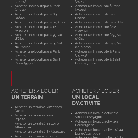
(75015)
(75015)
Acheter une boutique à Paris
Acheter un immeuble à Paris
(75011)
(75011)
Acheter une boutique à 69
Acheter un immeuble à 69
Rhône
Rhône
Acheter une boutique à 03 Allier
Acheter un immeuble à 03 Allier
Acheter une boutique à 12
Acheter un immeuble à 12
Aveyron
Aveyron
Acheter une boutique à 95 Val-
Acheter un immeuble à 95 Val-
d'Oise
d'Oise
Acheter une boutique à 94 Val-
Acheter un immeuble à 94 Val-
de-Marne
de-Marne
Acheter une boutique à Paris
Acheter un immeuble à Paris
(75003)
(75003)
Acheter une boutique à Saint
Acheter un immeuble à Saint
Denis (97400)
Denis (97400)
ACHETER / LOUER
ACHETER / LOUER
UN TERRAIN
UN LOCAL
D'ACTIVITÉ
Acheter un terrain à Vincennes
(94300)
Acheter un local d'activité à
Acheter un terrain à Paris
Vincennes (94300)
(75020)
Acheter un local d'activité à
Acheter un terrain à 44 Loire-
Paris (75020)
Atlantique
Acheter un local d'activité à 44
Acheter un terrain à 84 Vaucluse
Loire-Atlantique
Acheter un terrain à Chartres
Acheter un local d'activité à 84