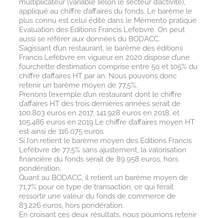
multiplicateur (variable selon le secteur d’activité),
appliqué au chiffre d’affaires du fonds. Le barème le
plus connu est celui édité dans le Mémento pratique
Evaluation des Editions Francis Lefebvre. On peut
aussi se référer aux données du BODACC.
S’agissant d’un restaurant, le barème des éditions
Francis Lefèbvre en vigueur en 2020 dispose d’une
fourchette d’estimation comprise entre 50 et 105% du
chiffre d’affaires HT par an. Nous pouvons donc
retenir un barème moyen de 77,5%.
Prenons l’exemple d’un restaurant dont le chiffre
d’affaires HT des trois dernières années serait de
100.803 euros en 2017, 141.928 euros en 2018, et
105.486 euros en 2019.Le chiffre d’affaires moyen HT
est ainsi de 116.075 euros.
Si l’on retient le barème moyen des Editions Francis
Lefèbvre de 77,5% sans ajustement, la valorisation
financière du fonds serait de 89.958 euros, hors
pondération.
Quant au BODACC, il retient un barème moyen de
71,7% pour ce type de transaction, ce qui ferait
ressortir une valeur du fonds de commerce de
83.226 euros, hors pondération.
En croisant ces deux résultats, nous pourrions retenir