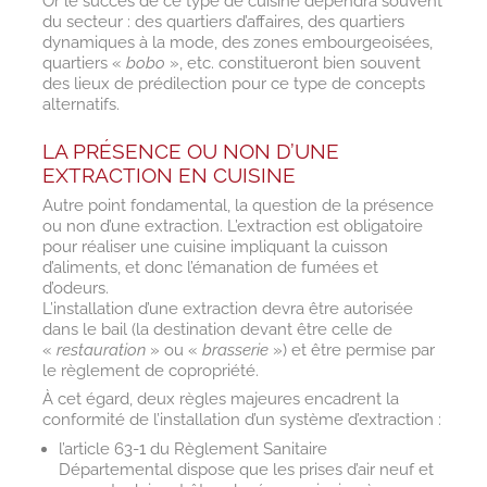
Or le succès de ce type de cuisine dépendra souvent
du secteur : des quartiers d’affaires, des quartiers
dynamiques à la mode, des zones embourgeoisées,
quartiers «
bobo
», etc. constitueront bien souvent
des lieux de prédilection pour ce type de concepts
alternatifs.
LA PRÉSENCE OU NON D’UNE
EXTRACTION EN CUISINE
Autre point fondamental, la question de la présence
ou non d’une extraction. L’extraction est obligatoire
pour réaliser une cuisine impliquant la cuisson
d’aliments, et donc l’émanation de fumées et
d’odeurs.
L’installation d’une extraction devra être autorisée
dans le bail (la destination devant être celle de
«
restauration
» ou «
brasserie
») et être permise par
le règlement de copropriété.
À cet égard, deux règles majeures encadrent la
conformité de l’installation d’un système d’extraction :
l’article 63-1 du Règlement Sanitaire
Départemental dispose que les prises d’air neuf et