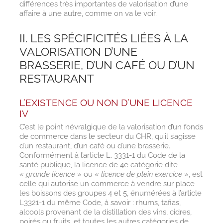
différences très importantes de valorisation d’une
affaire à une autre, comme on va le voir.
II. LES SPÉCIFICITÉS LIÉES À LA
VALORISATION D’UNE
BRASSERIE, D’UN CAFÉ OU D’UN
RESTAURANT
L’EXISTENCE OU NON D’UNE LICENCE
IV
C’est le point névralgique de la valorisation d’un fonds
de commerce dans le secteur du CHR, qu’il s’agisse
d’un restaurant, d’un café ou d’une brasserie.
Conformément à l’article L. 3331-1 du Code de la
santé publique, la licence de 4e catégorie dite
«
grande licence
» ou «
licence de plein exercice
», est
celle qui autorise un commerce à vendre sur place
les boissons des groupes 4 et 5, énumérées à l’article
L3321-1 du même Code, à savoir : rhums, tafias,
alcools provenant de la distillation des vins, cidres,
poirés ou fruits…et toutes les autres catégories de