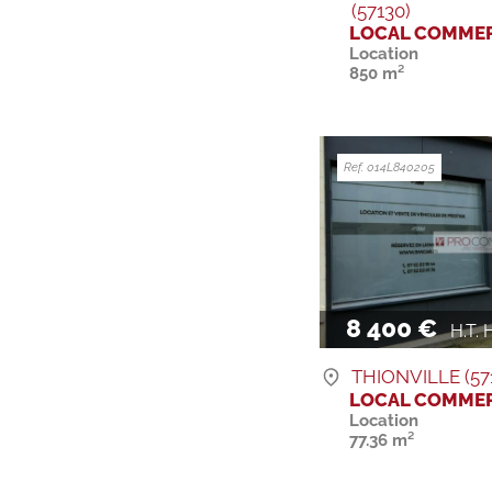
(57130)
LOCAL COMMER
Location
850 m²
Ref. 014L840205
8 400 €
H.T. H
THIONVILLE (57
LOCAL COMMER
Location
77.36 m²