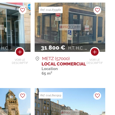
Ref. 014L839982
31 800 €
H.C. / AN
H.T. H.C. / AN
METZ (57000)
VOIR LE
VOIR LE
LOCAL COMMERCIAL
DESCRIPTIF
DESCRIPTIF
Location
65 m²
Ref. 014L840919