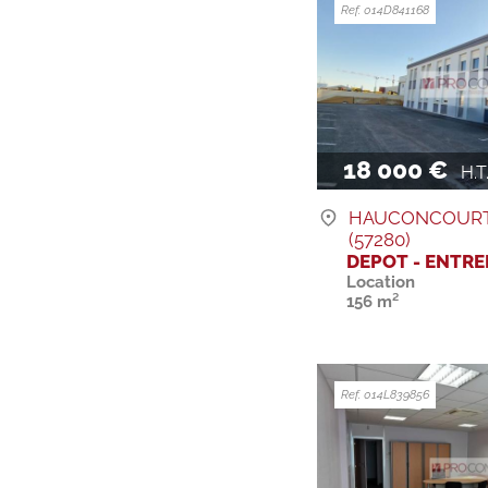
Ref. 014D841168
18 000 €
H.T. 
HAUCONCOUR
(57280)
DEPOT - ENTR
Location
156 m²
Ref. 014L839856