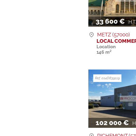
33 600 €
H.T. 
METZ (57000)
LOCAL COMMER
Location
146 m²
Ref. 014D839119
102 000 €
H.T
RICHEMONT (57