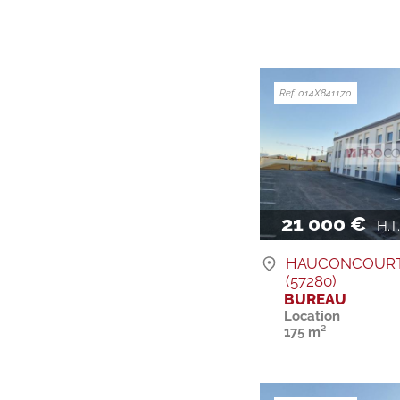
Ref. 014X841170
21 000 €
H.T. 
HAUCONCOUR
(57280)
BUREAU
Location
175 m²