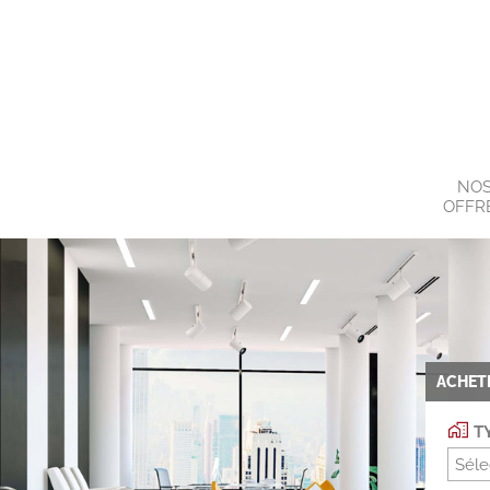
NO
OFFR
ACHET
TY
Séle