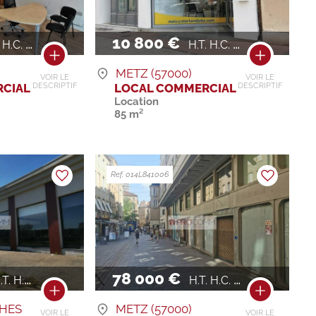
10 800 €
H.C. / AN
H.T. H.C. / AN
METZ (57000)
VOIR LE
VOIR LE
CIAL
LOCAL COMMERCIAL
DESCRIPTIF
DESCRIPTIF
Location
85 m²
Ref. 014L841006
78 000 €
. H.C. / AN
H.T. H.C. / AN
HES
METZ (57000)
VOIR LE
VOIR LE