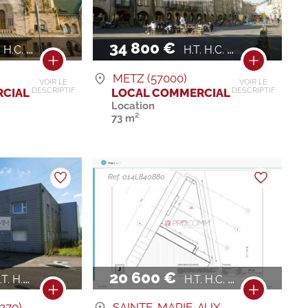
34 800 €
H.C. / AN
H.T. H.C. / AN
METZ (57000)
VOIR LE
VOIR LE
CIAL
LOCAL COMMERCIAL
DESCRIPTIF
DESCRIPTIF
Location
73 m²
Ref. 014L840880
20 600 €
. H.C. / AN
H.T. H.C. / AN
270)
SAINTE-MARIE-AUX-