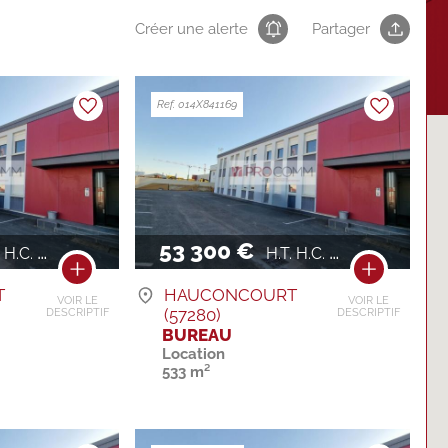
Créer une alerte
Partager
Ref. 014X841169
53 300 €
H.C. / AN
H.T. H.C. / AN
T
HAUCONCOURT
VOIR LE
VOIR LE
(57280)
DESCRIPTIF
DESCRIPTIF
BUREAU
Location
533 m²