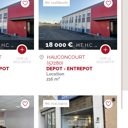
Ref. 014D841167
18 000 €
H.C. / AN
H.T. H.C. / AN
T
HAUCONCOURT
VOIR LE
VOIR LE
(57280)
DESCRIPTIF
DESCRIPTIF
EPOT
DEPOT - ENTREPOT
Location
216 m²
Ref. 014L119103