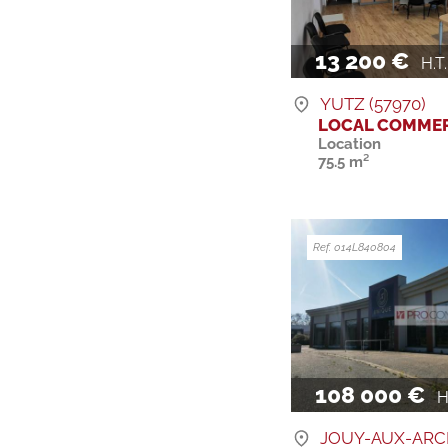
13 200 €
H.T. 
YUTZ (57970)
LOCAL COMMER
Location
75.5 m²
Ref. 014L840804
108 000 €
H.T
JOUY-AUX-ARC