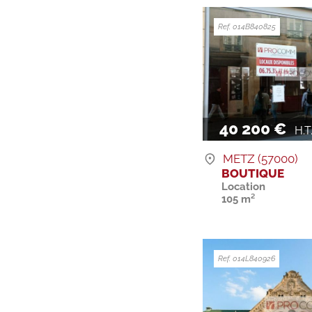
Ref. 014B840825
40 200 €
H.T. 
METZ (57000)
BOUTIQUE
Location
105 m²
Ref. 014L840926