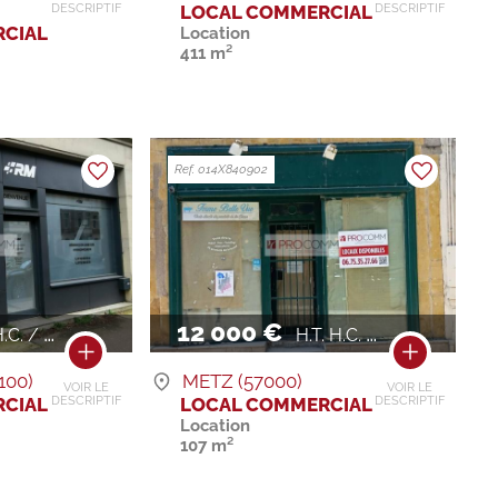
LOCAL COMMERCIAL
DESCRIPTIF
DESCRIPTIF
CIAL
Location
411 m²
Ref. 014X840902
12 000 €
.C. / AN
H.T. H.C. / AN
100)
METZ (57000)
VOIR LE
VOIR LE
CIAL
LOCAL COMMERCIAL
DESCRIPTIF
DESCRIPTIF
Location
107 m²