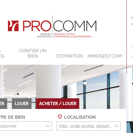
S
CONFIER UN
ES
BIEN
ESTIMATION
IMMOGEST.COM
ER
LOUER
ACHETER / LOUER
PE DE BIEN
LOCALISATION
ctionner