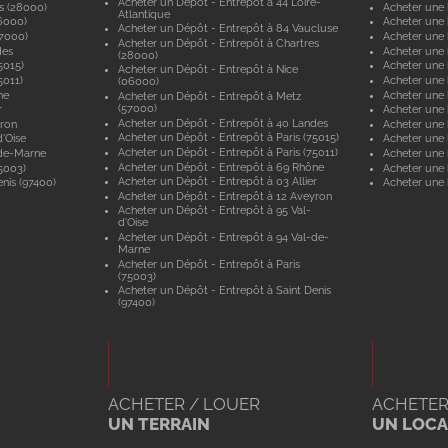
Acheter un Dépôt - Entrepôt à 44 Loire-
s (28000)
Acheter une 
Atlantique
6000)
Acheter une 
Acheter un Dépôt - Entrepôt à 84 Vaucluse
57000)
Acheter une 
Acheter un Dépôt - Entrepôt à Chartres
des
Acheter une
(28000)
5015)
Acheter une 
Acheter un Dépôt - Entrepôt à Nice
5011)
Acheter une 
(06000)
ne
Acheter une
Acheter un Dépôt - Entrepôt à Metz
(57000)
r
Acheter une 
Acheter un Dépôt - Entrepôt à 40 Landes
yron
Acheter une 
Acheter un Dépôt - Entrepôt à Paris (75015)
'Oise
Acheter une 
Acheter un Dépôt - Entrepôt à Paris (75011)
-de-Marne
Acheter une
Acheter un Dépôt - Entrepôt à 69 Rhône
5003)
Acheter une 
Acheter un Dépôt - Entrepôt à 03 Allier
nis (97400)
Acheter une 
Acheter un Dépôt - Entrepôt à 12 Aveyron
Acheter un Dépôt - Entrepôt à 95 Val-
d'Oise
Acheter un Dépôt - Entrepôt à 94 Val-de-
Marne
Acheter un Dépôt - Entrepôt à Paris
(75003)
Acheter un Dépôt - Entrepôt à Saint Denis
(97400)
ACHETER / LOUER
ACHETER
UN TERRAIN
UN LOCAL