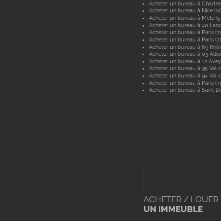
Acheter un bureau à Chartre
Acheter un bureau à Nice (0
Acheter un bureau à Metz (
Acheter un bureau à 40 Lan
Acheter un bureau à Paris (7
Acheter un bureau à Paris (7
Acheter un bureau à 69 Rhô
Acheter un bureau à 03 Allie
Acheter un bureau à 12 Ave
Acheter un bureau à 95 Val-d
Acheter un bureau à 94 Val
Acheter un bureau à Paris (7
Acheter un bureau à Saint De
ACHETER / LOUER
UN IMMEUBLE