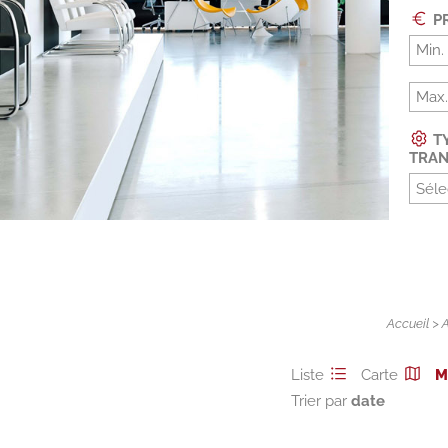
PR
TY
TRAN
Séle
Accueil
>
Liste
Carte
M
Trier par