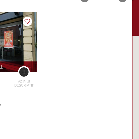
I.
VOIR LE
DESCRIPTIF
e