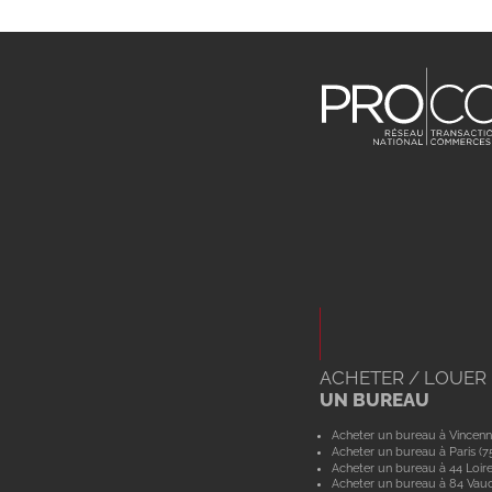
ACHETER / LOUER
UN BUREAU
Acheter un bureau à Vincenn
Acheter un bureau à Paris (7
Acheter un bureau à 44 Loir
Acheter un bureau à 84 Vau