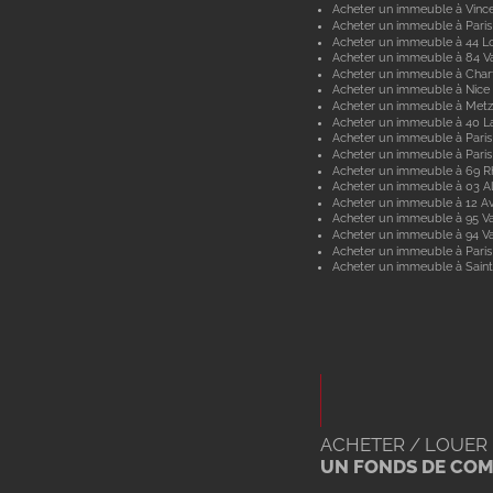
Acheter un immeuble à Vinc
Acheter un immeuble à Paris
Acheter un immeuble à 44 Lo
Acheter un immeuble à 84 V
Acheter un immeuble à Char
Acheter un immeuble à Nice
Acheter un immeuble à Metz
Acheter un immeuble à 40 L
Acheter un immeuble à Paris
Acheter un immeuble à Paris
Acheter un immeuble à 69 
Acheter un immeuble à 03 Al
Acheter un immeuble à 12 A
Acheter un immeuble à 95 Va
Acheter un immeuble à 94 V
Acheter un immeuble à Paris
Acheter un immeuble à Saint
ACHETER / LOUER
UN FONDS DE CO