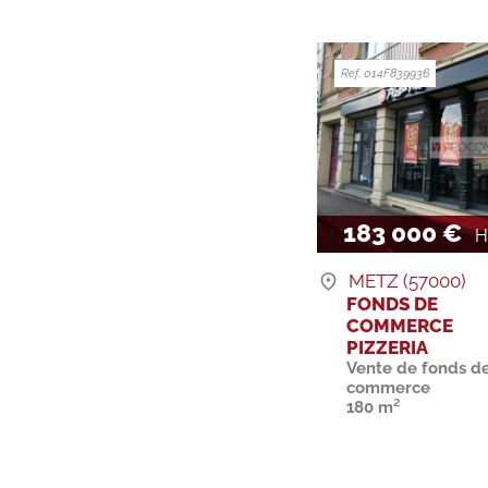
Ref. 014F839936
183 000 €
H.
METZ (57000)
FONDS DE
COMMERCE
PIZZERIA
Vente de fonds d
commerce
180 m²