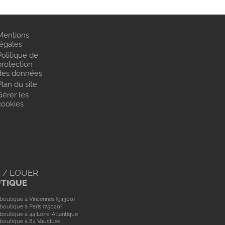
Mentions
légales
Politique de
protection
des données
Plan du site
Gérer les
cookies
 / LOUER
UTIQUE
boutique à Vincennes (94300)
boutique à Paris (75020)
boutique à 44 Loire-Atlantique
boutique à 84 Vaucluse