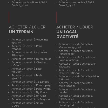
Acheter une boutique à Saint
Acheter un immeuble à Saint
Denis (97400)
Denis (97400)
ACHETER / LOUER
ACHETER / LOUER
UN TERRAIN
UN LOCAL
D'ACTIVITÉ
Acheter un terrain à Vincennes
(94300)
Acheter un local d'activité à
Acheter un terrain à Paris
Vincennes (94300)
(75020)
Acheter un local d'activité à
Acheter un terrain à 44 Loire-
Paris (75020)
Atlantique
Acheter un local d'activité à 44
Acheter un terrain à 84 Vaucluse
Loire-Atlantique
Acheter un terrain à Chartres
Acheter un local d'activité à 84
(28000)
Vaucluse
Acheter un terrain à Nice
Acheter un local d'activité à
(06000)
Chartres (28000)
Acheter un terrain à Metz
Acheter un local d'activité à Nice
(57000)
(06000)
Acheter un terrain à 40 Landes
Acheter un local d'activité à
Acheter un terrain à Paris (75015)
Metz (57000)
Acheter un terrain à Paris (75011)
Acheter un local d'activité à 40
Acheter un terrain à 69 Rhône
Landes
Acheter un terrain à 03 Allier
Acheter un local d'activité à
Paris (75015)
Acheter un terrain à 12 Aveyron
Acheter un local d'activité à
Acheter un terrain à 95 Val-
Paris (75011)
d'Oise