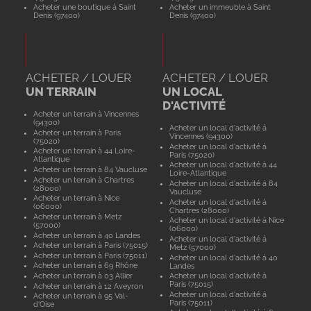
Acheter une boutique à Saint
Acheter un immeuble à Saint
Denis (97400)
Denis (97400)
ACHETER / LOUER
ACHETER / LOUER
UN TERRAIN
UN LOCAL
D'ACTIVITÉ
Acheter un terrain à Vincennes
(94300)
Acheter un local d'activité à
Acheter un terrain à Paris
Vincennes (94300)
(75020)
Acheter un local d'activité à
Acheter un terrain à 44 Loire-
Paris (75020)
Atlantique
Acheter un local d'activité à 44
Acheter un terrain à 84 Vaucluse
Loire-Atlantique
Acheter un terrain à Chartres
Acheter un local d'activité à 84
(28000)
Vaucluse
Acheter un terrain à Nice
Acheter un local d'activité à
(06000)
Chartres (28000)
Acheter un terrain à Metz
Acheter un local d'activité à Nice
(57000)
(06000)
Acheter un terrain à 40 Landes
Acheter un local d'activité à
Acheter un terrain à Paris (75015)
Metz (57000)
Acheter un terrain à Paris (75011)
Acheter un local d'activité à 40
Acheter un terrain à 69 Rhône
Landes
Acheter un terrain à 03 Allier
Acheter un local d'activité à
Paris (75015)
Acheter un terrain à 12 Aveyron
Acheter un local d'activité à
Acheter un terrain à 95 Val-
Paris (75011)
d'Oise