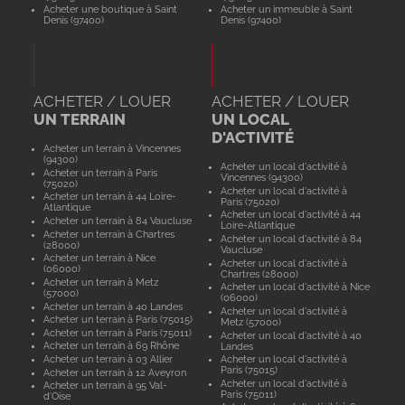
Acheter une boutique à Saint
Acheter un immeuble à Saint
Denis (97400)
Denis (97400)
ACHETER / LOUER
ACHETER / LOUER
UN TERRAIN
UN LOCAL
D'ACTIVITÉ
Acheter un terrain à Vincennes
(94300)
Acheter un local d'activité à
Acheter un terrain à Paris
Vincennes (94300)
(75020)
Acheter un local d'activité à
Acheter un terrain à 44 Loire-
Paris (75020)
Atlantique
Acheter un local d'activité à 44
Acheter un terrain à 84 Vaucluse
Loire-Atlantique
Acheter un terrain à Chartres
Acheter un local d'activité à 84
(28000)
Vaucluse
Acheter un terrain à Nice
Acheter un local d'activité à
(06000)
Chartres (28000)
Acheter un terrain à Metz
Acheter un local d'activité à Nice
(57000)
(06000)
Acheter un terrain à 40 Landes
Acheter un local d'activité à
Acheter un terrain à Paris (75015)
Metz (57000)
Acheter un terrain à Paris (75011)
Acheter un local d'activité à 40
Acheter un terrain à 69 Rhône
Landes
Acheter un terrain à 03 Allier
Acheter un local d'activité à
Paris (75015)
Acheter un terrain à 12 Aveyron
Acheter un local d'activité à
Acheter un terrain à 95 Val-
Paris (75011)
d'Oise