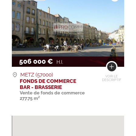
506 000 €
H.I.
METZ (57000)
VOIR LE
FONDS DE COMMERCE
DESCRIPTIF
BAR - BRASSERIE
Vente de fonds de commerce
277.75 m²