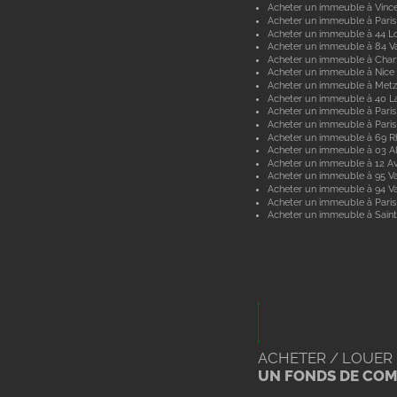
Acheter un immeuble à Vinc
Acheter un immeuble à Paris
Acheter un immeuble à 44 Lo
Acheter un immeuble à 84 V
Acheter un immeuble à Char
Acheter un immeuble à Nice
Acheter un immeuble à Metz
Acheter un immeuble à 40 L
Acheter un immeuble à Paris
Acheter un immeuble à Paris
Acheter un immeuble à 69 
Acheter un immeuble à 03 Al
Acheter un immeuble à 12 A
Acheter un immeuble à 95 Va
Acheter un immeuble à 94 V
Acheter un immeuble à Paris
Acheter un immeuble à Saint
ACHETER / LOUER
UN FONDS DE CO