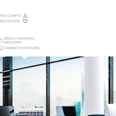
MON COMPTE
MES FAVORIS
RÉSEAU NATIONAL
PROCOMM
CABINETS D'AFFAIRES