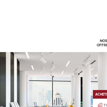
NO
OFFR
ACHET
TY