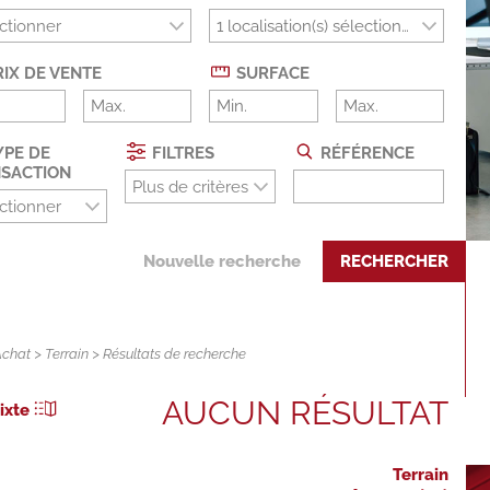
ctionner
IX DE VENTE
SURFACE
PE DE
FILTRES
RÉFÉRENCE
SACTION
Plus de critères
ctionner
Nouvelle recherche
RECHERCHER
Achat
>
Terrain
> Résultats de recherche
AUCUN RÉSULTAT
ixte
Terrain