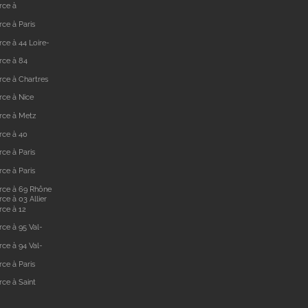
rce à
ce à Paris
ce à 44 Loire-
rce à 84
ce à Chartres
ce à Nice
rce à Metz
rce à 40
ce à Paris
ce à Paris
rce à 69 Rhône
e à 03 Allier
ce à 12
ce à 95 Val-
ce à 94 Val-
ce à Paris
ce à Saint