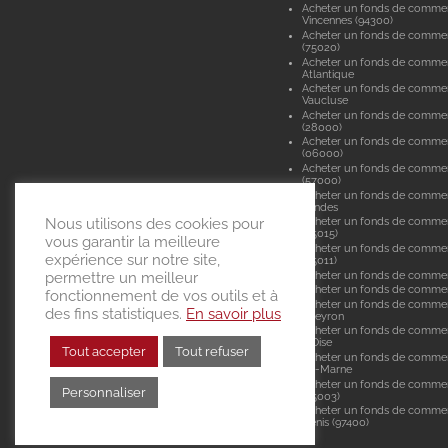
Acheter un fonds de comme
Vincennes (94300)
Acheter un fonds de commer
(75020)
Acheter un fonds de commer
Atlantique
Acheter un fonds de comme
Vaucluse
Acheter un fonds de commer
(28000)
Acheter un fonds de commer
(06000)
Acheter un fonds de comme
(57000)
Acheter un fonds de comme
Landes
Nous utilisons des cookies pour
Acheter un fonds de commer
(75015)
vous garantir la meilleure
Acheter un fonds de commer
expérience sur notre site,
(75011)
Acheter un fonds de comme
permettre un meilleur
Acheter un fonds de commerc
fonctionnement de vos outils et à
Acheter un fonds de commer
des fins statistiques.
En savoir plus
Aveyron
Acheter un fonds de commer
d'Oise
Tout accepter
Tout refuser
Acheter un fonds de commer
de-Marne
Acheter un fonds de commer
Personnaliser
(75003)
Acheter un fonds de commer
Denis (97400)