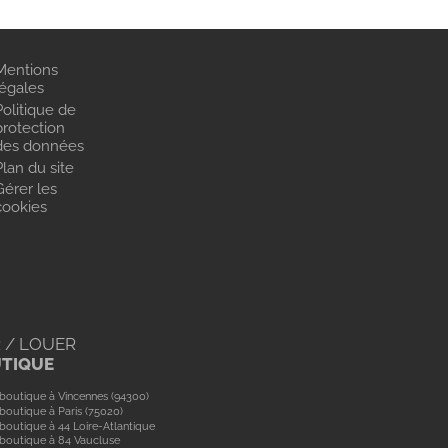
Mentions
légales
Politique de
protection
des données
Plan du site
Gérer les
cookies
 / LOUER
UTIQUE
boutique à Vincennes (94300)
boutique à Paris (75020)
boutique à 44 Loire-Atlantique
boutique à 84 Vaucluse