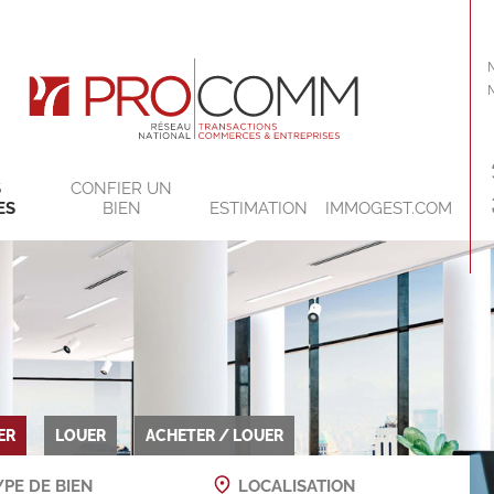
S
CONFIER UN
ES
BIEN
ESTIMATION
IMMOGEST.COM
ER
LOUER
ACHETER / LOUER
PE DE BIEN
LOCALISATION