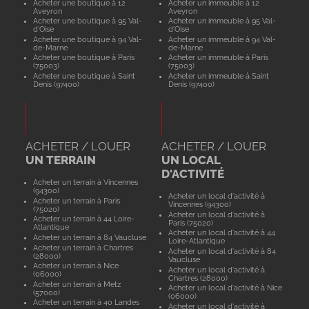
Acheter une boutique à 12
Acheter un immeuble à 12
Aveyron
Aveyron
Acheter une boutique à 95 Val-
Acheter un immeuble à 95 Val-
d'Oise
d'Oise
Acheter une boutique à 94 Val-
Acheter un immeuble à 94 Val-
de-Marne
de-Marne
Acheter une boutique à Paris
Acheter un immeuble à Paris
(75003)
(75003)
Acheter une boutique à Saint
Acheter un immeuble à Saint
Denis (97400)
Denis (97400)
ACHETER / LOUER
ACHETER / LOUER
UN TERRAIN
UN LOCAL
D'ACTIVITÉ
Acheter un terrain à Vincennes
(94300)
Acheter un local d'activité à
Acheter un terrain à Paris
Vincennes (94300)
(75020)
Acheter un local d'activité à
Acheter un terrain à 44 Loire-
Paris (75020)
Atlantique
Acheter un local d'activité à 44
Acheter un terrain à 84 Vaucluse
Loire-Atlantique
Acheter un terrain à Chartres
Acheter un local d'activité à 84
(28000)
Vaucluse
Acheter un terrain à Nice
Acheter un local d'activité à
(06000)
Chartres (28000)
Acheter un terrain à Metz
Acheter un local d'activité à Nice
(57000)
(06000)
Acheter un terrain à 40 Landes
Acheter un local d'activité à