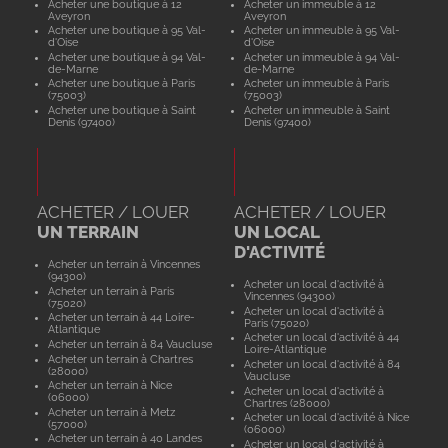
Acheter une boutique à 12
Acheter un immeuble à 12
Aveyron
Aveyron
Acheter une boutique à 95 Val-
Acheter un immeuble à 95 Val-
d'Oise
d'Oise
Acheter une boutique à 94 Val-
Acheter un immeuble à 94 Val-
de-Marne
de-Marne
Acheter une boutique à Paris
Acheter un immeuble à Paris
(75003)
(75003)
Acheter une boutique à Saint
Acheter un immeuble à Saint
Denis (97400)
Denis (97400)
ACHETER / LOUER
ACHETER / LOUER
UN TERRAIN
UN LOCAL
D'ACTIVITÉ
Acheter un terrain à Vincennes
(94300)
Acheter un local d'activité à
Acheter un terrain à Paris
Vincennes (94300)
(75020)
Acheter un local d'activité à
Acheter un terrain à 44 Loire-
Paris (75020)
Atlantique
Acheter un local d'activité à 44
Acheter un terrain à 84 Vaucluse
Loire-Atlantique
Acheter un terrain à Chartres
Acheter un local d'activité à 84
(28000)
Vaucluse
Acheter un terrain à Nice
Acheter un local d'activité à
(06000)
Chartres (28000)
Acheter un terrain à Metz
Acheter un local d'activité à Nice
(57000)
(06000)
Acheter un terrain à 40 Landes
Acheter un local d'activité à