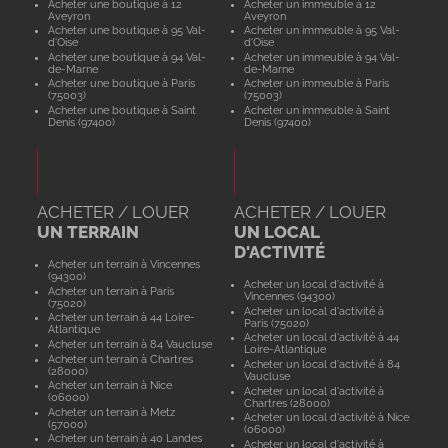
Acheter une boutique à 12
Acheter un immeuble à 12
Aveyron
Aveyron
Acheter une boutique à 95 Val-
Acheter un immeuble à 95 Val-
d'Oise
d'Oise
Acheter une boutique à 94 Val-
Acheter un immeuble à 94 Val-
de-Marne
de-Marne
Acheter une boutique à Paris
Acheter un immeuble à Paris
(75003)
(75003)
Acheter une boutique à Saint
Acheter un immeuble à Saint
Denis (97400)
Denis (97400)
ACHETER / LOUER
ACHETER / LOUER
UN TERRAIN
UN LOCAL
D'ACTIVITÉ
Acheter un terrain à Vincennes
(94300)
Acheter un local d'activité à
Acheter un terrain à Paris
Vincennes (94300)
(75020)
Acheter un local d'activité à
Acheter un terrain à 44 Loire-
Paris (75020)
Atlantique
Acheter un local d'activité à 44
Acheter un terrain à 84 Vaucluse
Loire-Atlantique
Acheter un terrain à Chartres
Acheter un local d'activité à 84
(28000)
Vaucluse
Acheter un terrain à Nice
Acheter un local d'activité à
(06000)
Chartres (28000)
Acheter un terrain à Metz
Acheter un local d'activité à Nice
(57000)
(06000)
Acheter un terrain à 40 Landes
Acheter un local d'activité à