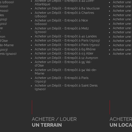
Acheter un Dépôt - Entrepôt à 44 Loire-
s (28000)
Acheter une 
Atlantique
6000)
Acheter une 
Acheter un Dépôt - Entrepôt à 84 Vaucluse
57000)
Acheter une 
Acheter un Dépôt - Entrepôt à Chartres
des
Acheter une
(28000)
5015)
Acheter une 
Acheter un Dépôt - Entrepôt à Nice
5011)
Acheter une 
(06000)
ne
Acheter une
Acheter un Dépôt - Entrepôt à Metz
(57000)
r
Acheter une 
Acheter un Dépôt - Entrepôt à 40 Landes
yron
Acheter une 
Acheter un Dépôt - Entrepôt à Paris (75015)
'Oise
Acheter une 
Acheter un Dépôt - Entrepôt à Paris (75011)
-de-Marne
Acheter une
Acheter un Dépôt - Entrepôt à 69 Rhône
5003)
Acheter une 
Acheter un Dépôt - Entrepôt à 03 Allier
nis (97400)
Acheter une 
Acheter un Dépôt - Entrepôt à 12 Aveyron
Acheter un Dépôt - Entrepôt à 95 Val-
d'Oise
Acheter un Dépôt - Entrepôt à 94 Val-de-
Marne
Acheter un Dépôt - Entrepôt à Paris
(75003)
Acheter un Dépôt - Entrepôt à Saint Denis
(97400)
ACHETER / LOUER
ACHETER
UN TERRAIN
UN LOCAL