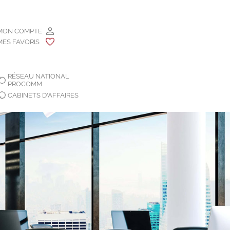
MON COMPTE
MES FAVORIS
RÉSEAU NATIONAL
PROCOMM
CABINETS D'AFFAIRES