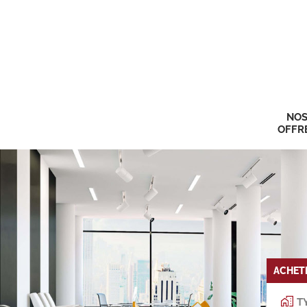
NO
OFFR
ACHET
TY