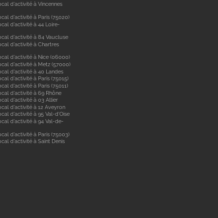
cal d'activité à Vincennes
cal d'activité à Paris (75020)
cal d'activité à 44 Loire-
cal d'activité à 84 Vaucluse
cal d'activité à Chartres
cal d'activité à Nice (06000)
cal d'activité à Metz (57000)
cal d'activité à 40 Landes
cal d'activité à Paris (75015)
cal d'activité à Paris (75011)
ocal d'activité à 69 Rhône
cal d'activité à 03 Allier
cal d'activité à 12 Aveyron
cal d'activité à 95 Val-d'Oise
cal d'activité à 94 Val-de-
cal d'activité à Paris (75003)
cal d'activité à Saint Denis