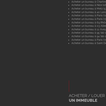
Acheter un bureau à Chartre
Acheter un bureau à Nice (0
Acheter un bureau à Metz (
Acheter un bureau à 40 Lan
Acheter un bureau à Paris (7
Acheter un bureau à Paris (7
Acheter un bureau à 69 Rhô
Acheter un bureau à 03 Allie
Acheter un bureau à 12 Ave
Acheter un bureau à 95 Val-d
Acheter un bureau à 94 Val
Acheter un bureau à Paris (7
Acheter un bureau à Saint De
ACHETER / LOUER
UN IMMEUBLE