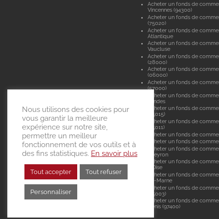
Acheter un fonds de comme
Vincennes (94300)
Acheter un fonds de commer
(75020)
Acheter un fonds de commer
Atlantique
Acheter un fonds de comme
Vaucluse
Acheter un fonds de commer
(28000)
Acheter un fonds de commer
(06000)
Acheter un fonds de comme
(57000)
Acheter un fonds de comme
Landes
Nous utilisons des cookies pour
Acheter un fonds de commer
(75015)
vous garantir la meilleure
Acheter un fonds de commer
expérience sur notre site,
(75011)
Acheter un fonds de comme
permettre un meilleur
Acheter un fonds de commerc
fonctionnement de vos outils et à
Acheter un fonds de commer
des fins statistiques.
En savoir plus
Aveyron
Acheter un fonds de commer
d'Oise
Tout accepter
Tout refuser
Acheter un fonds de commer
de-Marne
Acheter un fonds de commer
Personnaliser
(75003)
Acheter un fonds de commer
Denis (97400)