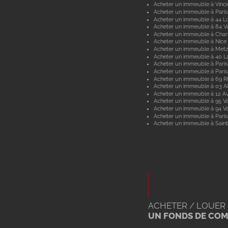
Acheter un immeuble à Vinc
Acheter un immeuble à Paris
Acheter un immeuble à 44 Lo
Acheter un immeuble à 84 V
Acheter un immeuble à Char
Acheter un immeuble à Nice
Acheter un immeuble à Metz
Acheter un immeuble à 40 L
Acheter un immeuble à Paris
Acheter un immeuble à Paris
Acheter un immeuble à 69 
Acheter un immeuble à 03 Al
Acheter un immeuble à 12 A
Acheter un immeuble à 95 Va
Acheter un immeuble à 94 V
Acheter un immeuble à Paris
Acheter un immeuble à Saint
ACHETER / LOUER
UN FONDS DE CO