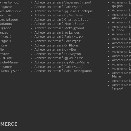
ennes (94300)
Acheter un terrain à Vincennes (94300)
Acheter un lo
(94300)
 (75020)
Acheter un terrain à Paris (75020)
Acheter un lo
ire-Atlantique
Acheter un terrain à 44 Loire-Atlantique
Acheter un lo
aucluse
Acheter un terrain à 84 Vaucluse
Atlantique
tres (28000)
Acheter un terrain à Chartres (28000)
Acheter un lo
 (06000)
Acheter un terrain à Nice (06000)
Acheter un lo
 (57000)
Acheter un terrain à Metz (57000)
(28000)
andes
Acheter un terrain à 40 Landes
Acheter un lo
 (75015)
Acheter un terrain à Paris (75015)
Acheter un lo
 (75011)
Acheter un terrain à Paris (75011)
Acheter un lo
Rhône
Acheter un terrain à 69 Rhône
Acheter un lo
lier
Acheter un terrain à 03 Allier
Acheter un lo
veyron
Acheter un terrain à 12 Aveyron
Acheter un l
l-d'Oise
Acheter un terrain à 95 Val-d'Oise
Acheter un lo
al-de-Marne
Acheter un terrain à 94 Val-de-Marne
Acheter un lo
 (75003)
Acheter un terrain à Paris (75003)
Acheter un lo
 Denis (97400)
Acheter un terrain à Saint Denis (97400)
Acheter un lo
Marne
Acheter un lo
Acheter un lo
(97400)
MMERCE