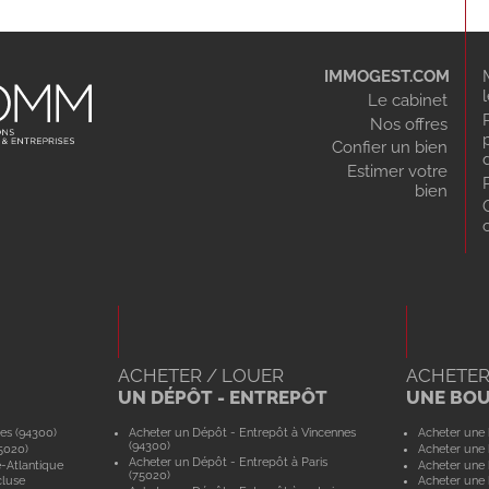
IMMOGEST.COM
Le cabinet
Nos offres
Confier un bien
Estimer votre
bien
ACHETER / LOUER
ACHETER
UN DÉPÔT - ENTREPÔT
UNE BO
es (94300)
Acheter un Dépôt - Entrepôt à Vincennes
Acheter une 
(94300)
5020)
Acheter une 
Acheter un Dépôt - Entrepôt à Paris
e-Atlantique
Acheter une 
(75020)
cluse
Acheter une 