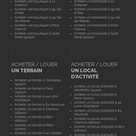
Acheter une boutique à 12
Acheter un immeuble à 12
Aveyron
Aveyron
Acheter une boutique à 95 Val-
Acheter un immeuble à 95 Val-
d'Oise
d'Oise
Acheter une boutique à 94 Val-
Acheter un immeuble à 94 Val-
de-Marne
de-Marne
Acheter une boutique à Paris
Acheter un immeuble à Paris
(75003)
(75003)
Acheter une boutique à Saint
Acheter un immeuble à Saint
Denis (97400)
Denis (97400)
ACHETER / LOUER
ACHETER / LOUER
UN TERRAIN
UN LOCAL
D'ACTIVITÉ
Acheter un terrain à Vincennes
(94300)
Acheter un local d'activité à
Acheter un terrain à Paris
Vincennes (94300)
(75020)
Acheter un local d'activité à
Acheter un terrain à 44 Loire-
Paris (75020)
Atlantique
Acheter un local d'activité à 44
Acheter un terrain à 84 Vaucluse
Loire-Atlantique
Acheter un terrain à Chartres
Acheter un local d'activité à 84
(28000)
Vaucluse
Acheter un terrain à Nice
Acheter un local d'activité à
(06000)
Chartres (28000)
Acheter un terrain à Metz
Acheter un local d'activité à Nice
(57000)
(06000)
Acheter un terrain à 40 Landes
Acheter un local d'activité à