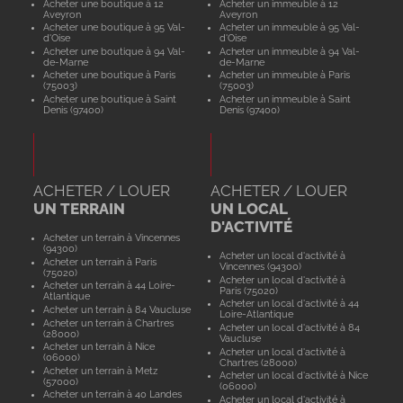
Acheter une boutique à 12
Acheter un immeuble à 12
Aveyron
Aveyron
Acheter une boutique à 95 Val-
Acheter un immeuble à 95 Val-
d'Oise
d'Oise
Acheter une boutique à 94 Val-
Acheter un immeuble à 94 Val-
de-Marne
de-Marne
Acheter une boutique à Paris
Acheter un immeuble à Paris
(75003)
(75003)
Acheter une boutique à Saint
Acheter un immeuble à Saint
Denis (97400)
Denis (97400)
ACHETER / LOUER
ACHETER / LOUER
UN TERRAIN
UN LOCAL
D'ACTIVITÉ
Acheter un terrain à Vincennes
(94300)
Acheter un local d'activité à
Acheter un terrain à Paris
Vincennes (94300)
(75020)
Acheter un local d'activité à
Acheter un terrain à 44 Loire-
Paris (75020)
Atlantique
Acheter un local d'activité à 44
Acheter un terrain à 84 Vaucluse
Loire-Atlantique
Acheter un terrain à Chartres
Acheter un local d'activité à 84
(28000)
Vaucluse
Acheter un terrain à Nice
Acheter un local d'activité à
(06000)
Chartres (28000)
Acheter un terrain à Metz
Acheter un local d'activité à Nice
(57000)
(06000)
Acheter un terrain à 40 Landes
Acheter un local d'activité à