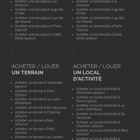
Acheter une boutique à 12
Acheter un immeuble à 12
Aveyron
Aveyron
Acheter une boutique à 95 Val-
Acheter un immeuble à 95 Val-
d'Oise
d'Oise
Acheter une boutique à 94 Val-
Acheter un immeuble à 94 Val-
de-Marne
de-Marne
Acheter une boutique à Paris
Acheter un immeuble à Paris
(75003)
(75003)
Acheter une boutique à Saint
Acheter un immeuble à Saint
Denis (97400)
Denis (97400)
ACHETER / LOUER
ACHETER / LOUER
UN TERRAIN
UN LOCAL
D'ACTIVITÉ
Acheter un terrain à Vincennes
(94300)
Acheter un local d'activité à
Acheter un terrain à Paris
Vincennes (94300)
(75020)
Acheter un local d'activité à
Acheter un terrain à 44 Loire-
Paris (75020)
Atlantique
Acheter un local d'activité à 44
Acheter un terrain à 84 Vaucluse
Loire-Atlantique
Acheter un terrain à Chartres
Acheter un local d'activité à 84
(28000)
Vaucluse
Acheter un terrain à Nice
Acheter un local d'activité à
(06000)
Chartres (28000)
Acheter un terrain à Metz
Acheter un local d'activité à Nice
(57000)
(06000)
Acheter un terrain à 40 Landes
Acheter un local d'activité à