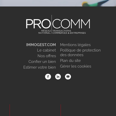
IMMOGEST.COM
Mentions légales
Le cabinet
Politique de protection
des données
Nos offres
Plan du site
Confier un bien
Gérer les cookies
Estimer votre bien