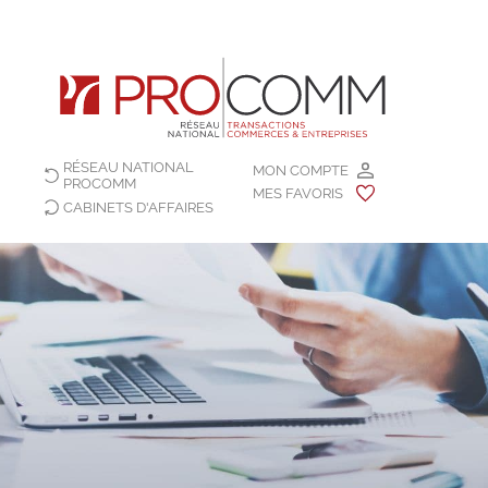
RÉSEAU NATIONAL
MON COMPTE
PROCOMM
MES FAVORIS
CABINETS D'AFFAIRES