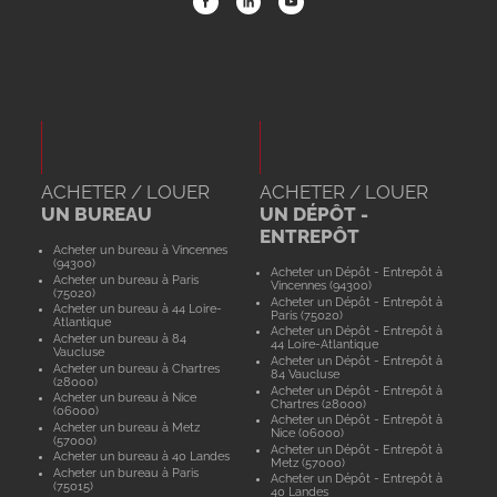
ACHETER / LOUER
ACHETER / LOUER
UN BUREAU
UN DÉPÔT -
ENTREPÔT
Acheter un bureau à Vincennes
(94300)
Acheter un Dépôt - Entrepôt à
Acheter un bureau à Paris
Vincennes (94300)
(75020)
Acheter un Dépôt - Entrepôt à
Acheter un bureau à 44 Loire-
Paris (75020)
Atlantique
Acheter un Dépôt - Entrepôt à
Acheter un bureau à 84
44 Loire-Atlantique
Vaucluse
Acheter un Dépôt - Entrepôt à
Acheter un bureau à Chartres
84 Vaucluse
(28000)
Acheter un Dépôt - Entrepôt à
Acheter un bureau à Nice
Chartres (28000)
(06000)
Acheter un Dépôt - Entrepôt à
Acheter un bureau à Metz
Nice (06000)
(57000)
Acheter un Dépôt - Entrepôt à
Acheter un bureau à 40 Landes
Metz (57000)
Acheter un bureau à Paris
Acheter un Dépôt - Entrepôt à
(75015)
40 Landes