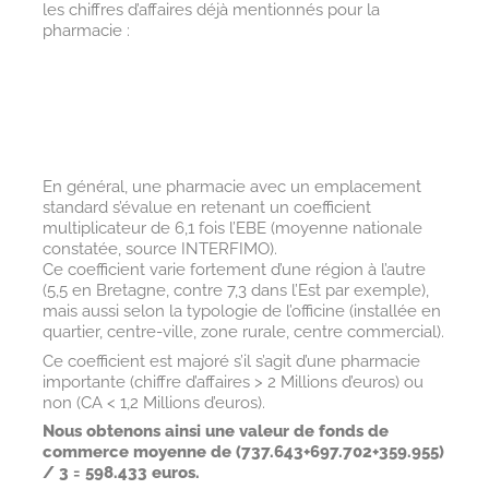
les chiffres d’affaires déjà mentionnés pour la
pharmacie :
En général, une pharmacie avec un emplacement
standard s’évalue en retenant un coefficient
multiplicateur de 6,1 fois l’EBE (moyenne nationale
constatée, source INTERFIMO).
Ce coefficient varie fortement d’une région à l’autre
(5,5 en Bretagne, contre 7,3 dans l’Est par exemple),
mais aussi selon la typologie de l’officine (installée en
quartier, centre-ville, zone rurale, centre commercial).
Ce coefficient est majoré s’il s’agit d’une pharmacie
importante (chiffre d’affaires > 2 Millions d’euros) ou
non (CA < 1,2 Millions d’euros).
Nous obtenons ainsi une valeur de fonds de
commerce moyenne de (737.643+697.702+359.955)
/ 3 = 598.433 euros.