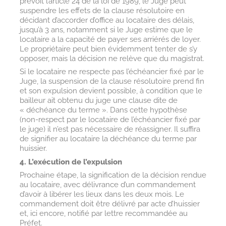
prévoit l’article 24 de la loi de 1989, le Juge peut
suspendre les effets de la clause résolutoire en
décidant d’accorder d’office au locataire des délais,
jusqu’à 3 ans, notamment si le Juge estime que le
locataire a la capacité de payer ses arriérés de loyer.
Le propriétaire peut bien évidemment tenter de s’y
opposer, mais la décision ne relève que du magistrat.
Si le locataire ne respecte pas l’échéancier fixé par le
Juge, la suspension de la clause résolutoire prend fin
et son expulsion devient possible, à condition que le
bailleur ait obtenu du juge une clause dite de
« déchéance du terme ». Dans cette hypothèse
(non-respect par le locataire de l’échéancier fixé par
le juge) il n’est pas nécessaire de réassigner. Il suffira
de signifier au locataire la déchéance du terme par
huissier.
4. L’exécution de l’expulsion
Prochaine étape, la signification de la décision rendue
au locataire, avec délivrance d’un commandement
d’avoir à libérer les lieux dans les deux mois. Le
commandement doit être délivré par acte d’huissier
et, ici encore, notifié par lettre recommandée au
Préfet.