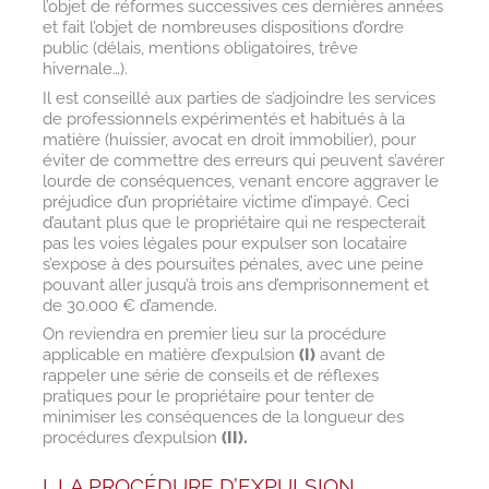
l’objet de réformes successives ces dernières années
et fait l’objet de nombreuses dispositions d’ordre
public (délais, mentions obligatoires, trêve
hivernale…).
Il est conseillé aux parties de s’adjoindre les services
de professionnels expérimentés et habitués à la
matière (huissier, avocat en droit immobilier), pour
éviter de commettre des erreurs qui peuvent s’avérer
lourde de conséquences, venant encore aggraver le
préjudice d’un propriétaire victime d’impayé. Ceci
d’autant plus que le propriétaire qui ne respecterait
pas les voies légales pour expulser son locataire
s’expose à des poursuites pénales, avec une peine
pouvant aller jusqu’à trois ans d’emprisonnement et
de 30.000 € d’amende.
On reviendra en premier lieu sur la procédure
applicable en matière d’expulsion
(I)
avant de
rappeler une série de conseils et de réflexes
pratiques pour le propriétaire pour tenter de
minimiser les conséquences de la longueur des
procédures d’expulsion
(II).
I. LA PROCÉDURE D’EXPULSION