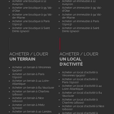
Acheter une boutique à 12
Acheter un immeuble à 12
Aveyron
Aveyron
Acheter une boutique à 95 Val-
Acheter un immeuble à 95 Val-
d'Oise
d'Oise
Acheter une boutique à 94 Val-
Acheter un immeuble à 94 Val-
de-Marne
de-Marne
Acheter une boutique à Paris
Acheter un immeuble à Paris
(75003)
(75003)
Acheter une boutique à Saint
Acheter un immeuble à Saint
Denis (97400)
Denis (97400)
ACHETER / LOUER
ACHETER / LOUER
UN TERRAIN
UN LOCAL
D'ACTIVITÉ
Acheter un terrain à Vincennes
(94300)
Acheter un local d'activité à
Acheter un terrain à Paris
Vincennes (94300)
(75020)
Acheter un local d'activité à
Acheter un terrain à 44 Loire-
Paris (75020)
Atlantique
Acheter un local d'activité à 44
Acheter un terrain à 84 Vaucluse
Loire-Atlantique
Acheter un terrain à Chartres
Acheter un local d'activité à 84
(28000)
Vaucluse
Acheter un terrain à Nice
Acheter un local d'activité à
(06000)
Chartres (28000)
Acheter un terrain à Metz
Acheter un local d'activité à Nice
(57000)
(06000)
Acheter un terrain à 40 Landes
Acheter un local d'activité à