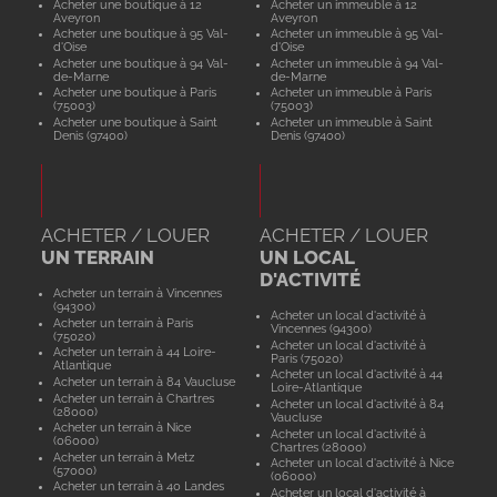
Acheter une boutique à 12
Acheter un immeuble à 12
Aveyron
Aveyron
Acheter une boutique à 95 Val-
Acheter un immeuble à 95 Val-
d'Oise
d'Oise
Acheter une boutique à 94 Val-
Acheter un immeuble à 94 Val-
de-Marne
de-Marne
Acheter une boutique à Paris
Acheter un immeuble à Paris
(75003)
(75003)
Acheter une boutique à Saint
Acheter un immeuble à Saint
Denis (97400)
Denis (97400)
ACHETER / LOUER
ACHETER / LOUER
UN TERRAIN
UN LOCAL
D'ACTIVITÉ
Acheter un terrain à Vincennes
(94300)
Acheter un local d'activité à
Acheter un terrain à Paris
Vincennes (94300)
(75020)
Acheter un local d'activité à
Acheter un terrain à 44 Loire-
Paris (75020)
Atlantique
Acheter un local d'activité à 44
Acheter un terrain à 84 Vaucluse
Loire-Atlantique
Acheter un terrain à Chartres
Acheter un local d'activité à 84
(28000)
Vaucluse
Acheter un terrain à Nice
Acheter un local d'activité à
(06000)
Chartres (28000)
Acheter un terrain à Metz
Acheter un local d'activité à Nice
(57000)
(06000)
Acheter un terrain à 40 Landes
Acheter un local d'activité à