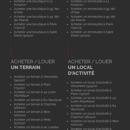
Acheter une boutique à 12
Acheter un immeuble à 12
Aveyron
Aveyron
Acheter une boutique à 95 Val-
Acheter un immeuble à 95 Val-
d'Oise
d'Oise
Acheter une boutique à 94 Val-
Acheter un immeuble à 94 Val-
de-Marne
de-Marne
Acheter une boutique à Paris
Acheter un immeuble à Paris
(75003)
(75003)
Acheter une boutique à Saint
Acheter un immeuble à Saint
Denis (97400)
Denis (97400)
ACHETER / LOUER
ACHETER / LOUER
UN TERRAIN
UN LOCAL
D'ACTIVITÉ
Acheter un terrain à Vincennes
(94300)
Acheter un local d'activité à
Acheter un terrain à Paris
Vincennes (94300)
(75020)
Acheter un local d'activité à
Acheter un terrain à 44 Loire-
Paris (75020)
Atlantique
Acheter un local d'activité à 44
Acheter un terrain à 84 Vaucluse
Loire-Atlantique
Acheter un terrain à Chartres
Acheter un local d'activité à 84
(28000)
Vaucluse
Acheter un terrain à Nice
Acheter un local d'activité à
(06000)
Chartres (28000)
Acheter un terrain à Metz
Acheter un local d'activité à Nice
(57000)
(06000)
Acheter un terrain à 40 Landes
Acheter un local d'activité à